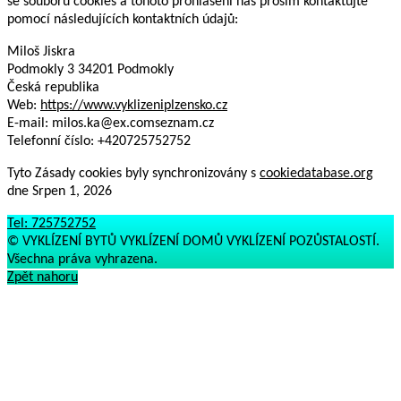
se souborů cookies a tohoto prohlášení nás prosím kontaktujte
pomocí následujících kontaktních údajů:
Miloš Jiskra
Podmokly 3 34201 Podmokly
Česká republika
Web:
https://www.vyklizeniplzensko.cz
E-mail:
milos.ka@
ex.com
seznam.cz
Telefonní číslo: +420725752752
Tyto Zásady cookies byly synchronizovány s
cookiedatabase.org
dne Srpen 1, 2026
Tel:
725752752
© VYKLÍZENÍ BYTŮ VYKLÍZENÍ DOMŮ VYKLÍZENÍ POZŮSTALOSTÍ.
Všechna práva vyhrazena.
Zpět nahoru