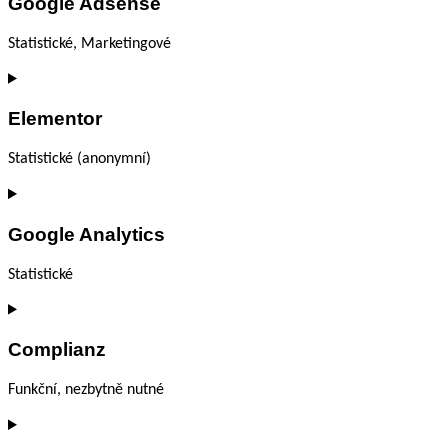
Google Adsense
Statistické, Marketingové
Consent
to
Elementor
service
google-
adsense
Statistické (anonymní)
Consent
to
Google Analytics
service
elementor
Statistické
Consent
to
Complianz
service
google-
analytics
Funkční, nezbytně nutné
Consent
to