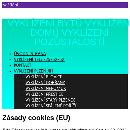
Načítání...
Přejít
VYKLÍZENÍ BYTŮ VYKLÍZEN
k
obsahu
DOMŮ VYKLÍZENÍ
webu
POZŮSTALOSTÍ
ÚVODNÍ STRANA
VYKLÍZENÍ TEL: 725752752 ‎
KONTAKT
VYKLÍZENÍ PLZEŇ JIH
VYKLÍZENÍ BLOVICE
VYKLÍZENÍ DOBŘANY
VYKLÍZENÍ NEPOMUK
VYKLÍZENÍ PŘEŠTICE
VYKLÍZENÍ STARÝ PLZENEC
VYKLÍZENÍ SPÁLENÉ POŘÍČÍ
Zásady cookies (EU)