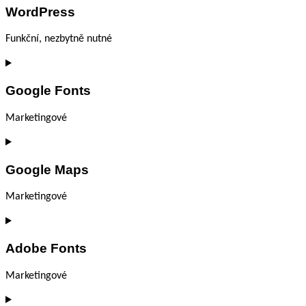
WordPress
service
complianz
Funkční, nezbytně nutné
Consent
to
Google Fonts
service
wordpress
Marketingové
Consent
to
Google Maps
service
google-
fonts
Marketingové
Consent
to
Adobe Fonts
service
google-
maps
Marketingové
Consent