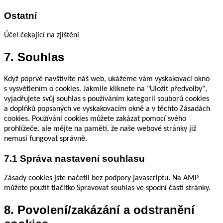
to
Ostatní
service
adobe-
fonts
Účel čekající na zjištění
Consent
7. Souhlas
to
service
Když poprvé navštívíte náš web, ukážeme vám vyskakovací okno
ostatní
s vysvětlením o cookies. Jakmile kliknete na "Uložit předvolby",
vyjadřujete svůj souhlas s používáním kategorií souborů cookies
a doplňků popsaných ve vyskakovacím okně a v těchto Zásadách
cookies. Používání cookies můžete zakázat pomocí svého
prohlížeče, ale mějte na paměti, že naše webové stránky již
nemusí fungovat správně.
7.1 Správa nastavení souhlasu
Zásady cookies jste načetli bez podpory javascriptu. Na AMP
můžete použít tlačítko Spravovat souhlas ve spodní části stránky.
8. Povolení/zakázání a odstranění