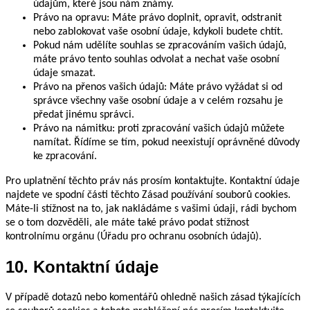
údajům, které jsou nám známy.
Právo na opravu: Máte právo doplnit, opravit, odstranit
nebo zablokovat vaše osobní údaje, kdykoli budete chtít.
Pokud nám udělíte souhlas se zpracováním vašich údajů,
máte právo tento souhlas odvolat a nechat vaše osobní
údaje smazat.
Právo na přenos vašich údajů: Máte právo vyžádat si od
správce všechny vaše osobní údaje a v celém rozsahu je
předat jinému správci.
Právo na námitku: proti zpracování vašich údajů můžete
namítat. Řídíme se tím, pokud neexistují oprávněné důvody
ke zpracování.
Pro uplatnění těchto práv nás prosím kontaktujte. Kontaktní údaje
najdete ve spodní části těchto Zásad používání souborů cookies.
Máte-li stížnost na to, jak nakládáme s vašimi údaji, rádi bychom
se o tom dozvěděli, ale máte také právo podat stížnost
kontrolnímu orgánu (Úřadu pro ochranu osobních údajů).
10. Kontaktní údaje
V případě dotazů nebo komentářů ohledně našich zásad týkajících