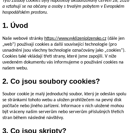
Tyto Zásady cookies byly naposledy aktualizovány Červen 28, 2026
a vztahují se na občany a osoby s trvalým pobytem v Evropském
hospodářském prostoru.
1. Úvod
Naše webové stránky
https://www.vyklizeniplzensko.cz
(dále jen
„web“) používají cookies a další související technologie (pro
usnadnění jsou všechny technologie označovány jako „cookies“).
Cookies také vkládají třetí strany, které jsme zapojili. V níže
uvedeném dokumentu vás informujeme o používání cookies na
našem webu.
2. Co jsou soubory cookies?
Soubor cookie je malý jednoduchý soubor, který je odeslán spolu
se stránkami tohoto webu a uložen prohlížečem na pevný disk
počítače nebo jiného zařízení. Informace v nich uložené mohou
být vráceny našim serverům nebo serverům příslušných třetích
stran během následné návštěvy.
3. Co jsou skripty?